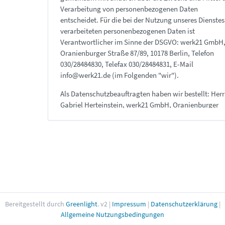
Verarbeitung von personenbezogenen Daten
entscheidet. Für die bei der Nutzung unseres Dienstes
verarbeiteten personenbezogenen Daten ist
Verantwortlicher im Sinne der DSGVO: werk21 GmbH
Oranienburger Straße 87/89, 10178 Berlin, Telefon
030/28484830, Telefax 030/28484831, E-Mail
info@werk21.de (im Folgenden "wir").
Als Datenschutzbeauftragten haben wir bestellt: Herr
Gabriel Herteinstein, werk21 GmbH, Oranienburger
Straße 87/89, 10178 Berlin, 030/28484830,
datenschutz@werk21.de.
2. Wenn Sie unseren Dienst BigBlueButto
nutzen
Wenn Sie unseren Dienst nutzen, erhebt unser Server 
folgenden Informationen von Ihrem Endgerät: URL,
Browser-Typ und -Version, Betriebssystem, die zuvor
besuchte Webseite ("Referrer"), IP-Adresse und Zeitp
Bereitgestellt durch
Greenlight
. v2
|
Impressum
|
Datenschutzerklärung
|
des Seitenaufrufs. Beim Betreten eines Raumes werd
Allgemeine Nutzungsbedingungen